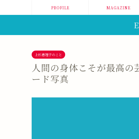
PROFILE
MAGAZINE
E
上杉惠理子のこと
人間の身体こそが最高の
ード写真