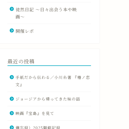
徒然日記 〜日々出会う本や映
画〜
開催レポ
最近の投稿
手紙だから伝わる／小川糸著 『椿ノ恋
文』
ジョージアから帰ってきた妹の話
映画『宝島』を見て
備忘録）2025観劇記録