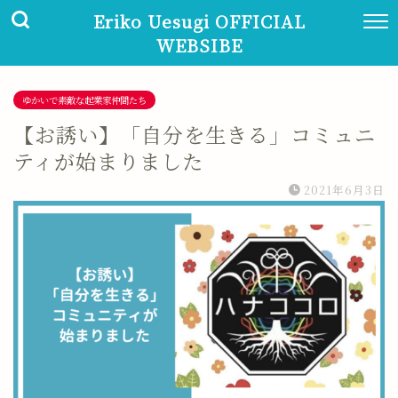
Eriko Uesugi OFFICIAL
WEBSIBE
ゆかいで素敵な起業家仲間たち
【お誘い】「自分を生きる」コミュニ
ティが始まりました
2021年6月3日