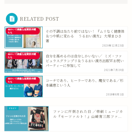
RELATED POST
ゆかいで素敵な起業家仲間
その不調は当たり前ではない！ 『ムリなく健康体
たち
＆つや肌に変わる うるおい漢方』 大塚まひさ
著
2020年12月23日
ゆかいで素敵な起業家仲間
自分を高めるのは自分しかいない／ ミズ・ファ
たち
ビュラスグランプリ＆うるおい漢方出版Wお祝い
パーティーに参加して
2021年7月19日
ゆかいで素敵な起業家仲間
コーチであり、ヒーラーであり、魔女である／杉
たち
本織恵という人
2018年8月1日
ファンに圧倒された日 ／帝劇ミュージカ
ル『モーツァルト！』山崎育三郎ファ...