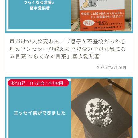
声がけで人は変わる／『息子が不登校だった心
理カウンセラーが教える不登校の子が元気にな
る言葉 つらくなる言葉』富永愛梨著
2025年5月26日
徒然日記 〜日々出会う本や映画〜